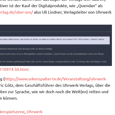
iver ist der Kauf der Digitalprodukte, wie „Quendan“ als
rlag.de/uber-uns/
also Uli Lindner, Verlagsleiter von Uhrwerk
,110974.50.html
g (
https://www.orkenspalter-tv.de/Veranstaltung/uhrwerk-
tric Götz, dem Geschäftsführer des Uhrwerk-Verlags, über die
ten zur Sprache, wie wir doch noch die Welt(en) retten und
en können.
lenspielszene
,
Uhrwerk