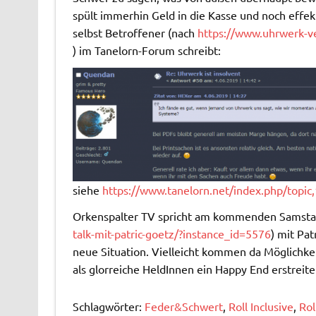
spült immerhin Geld in die Kasse und noch effekt
selbst Betroffener (nach
https://www.uhrwerk-ve
) im Tanelorn-Forum schreibt:
siehe
https://www.tanelorn.net/index.php/topic
Orkenspalter TV spricht am kommenden Samsta
talk-mit-patric-goetz/?instance_id=5576
) mit Pa
neue Situation. Vielleicht kommen da Möglichkei
als glorreiche HeldInnen ein Happy End erstreit
Schlagwörter:
Feder&Schwert
,
Roll Inclusive
,
Rol