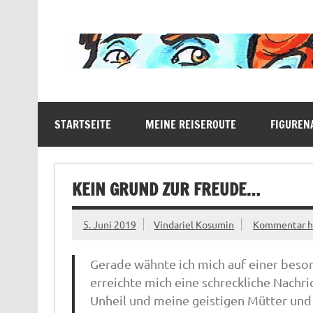
Zum
Inhalt
springen
Der blassblaue Gnom bereist vielfältige Halbwel
STARTSEITE
MEINE REISEROUTE
FIGUREN
KEIN GRUND ZUR FREUDE…
5. Juni 2019
Vindariel Kosumin
Kommentar hi
Gerade wähnte ich mich auf einer beso
erreichte mich eine schreckliche Nachri
Unheil und meine geistigen Mütter und 