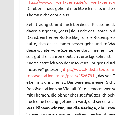
https://www.uhrwerk-verlag.de/uhrwerk-verlag-g
Darüber hinaus gehend möchte ich nichts in die
Thema nicht genug aus.
Sehr traurig stimmt mich bei dieser Pressemeldu
davon ausgehen, „dass [sie] Ende des Jahres in
Das ist ein herber Rückschlag für die Rollenspie
hatte, dass es ihr immer besser gehe und im Wach
diese wundervolle Szene, der durch meine Filter
seit gut drei Jahren deutlich zurückgekehrt ist.
Zuerst hatte ich von der Insolvenz übrigens durc
Inclusive“ gelesen (
https://www.kickstarter.com/
reprasentation-im-rol/posts/2526791
), das von
ebenfalls unsicher ist. Das wäre aus meiner Sicht
Repräsentation von Vielfalt für ein enorm wertv
mit Themen, die bisher eher stiefmütterlich beh
noch eine Lösung gefunden wird, und sei es „nur
Was können wir tun, um die Verlage, die Cro
Schwer zu sagen, was von außen überhaupt bewir