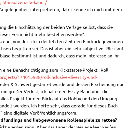
ibt-insolvenz-bekannt/
 Angelegenheit interpretieren, dafür kenne ich mich mit dem
ng die Einschätzung der beiden Verlage selbst, dass sie
 dieser Form nicht mehr bestehen werden“.
lszene, von der ich in der letzten Zeit den Eindruck gewonnen
sen begriffen sei. Das ist aber ein sehr subjektiver Blick auf
blase bestimmt ist und dadurch, dass mein Interesse an ihr
h eine Benachrichtigung zum Kickstarter-Projekt „Roll
projects/174015938/roll-inclusive-diversity-und-
 Feder & Schwert gestartet wurde und dessen Erscheinung nun
 ein großer Verlust, ich halte den Essay-Band über die
olles Projekt für den Blick auf das Hobby und den Umgang
andelt wurden. Ich hoffe sehr, dass gerade für dieses Buch
“ eine digitale Veröffentlichungsform.
wdfundings und liebgewonnene Rollenspiele zu retten?
kt werden kann. Aber das Lager der Verlage leer kaufen,