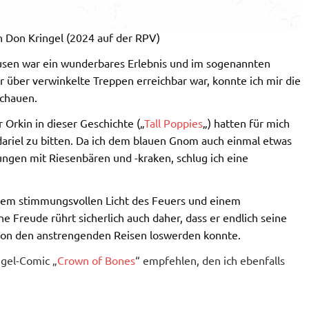
 Don Kringel (2024 auf der RPV)
usen war ein wunderbares Erlebnis und im sogenannten
ur über verwinkelte Treppen erreichbar war, konnte ich mir die
schauen.
Orkin in dieser Geschichte („
Tall Poppies
„) hatten für mich
dariel zu bitten. Da ich dem blauen Gnom auch einmal etwas
gen mit Riesenbären und -kraken, schlug ich eine
 dem stimmungsvollen Licht des Feuers und einem
e Freude rührt sicherlich auch daher, dass er endlich seine
von den anstrengenden Reisen loswerden konnte.
ngel-Comic „
Crown of Bones
“ empfehlen, den ich ebenfalls