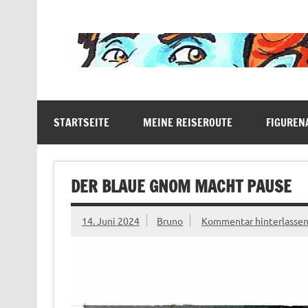
Zum
Inhalt
springen
Der blassblaue Gnom bereist vielfältige Halbwel
STARTSEITE
MEINE REISEROUTE
FIGUREN
DER BLAUE GNOM MACHT PAUSE
14. Juni 2024
Bruno
Kommentar hinterlasse