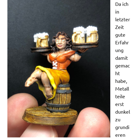
Da ich
in
letzter
Zeit
gute
Erfahr
ung
damit
gemac
ht
habe,
Metall
teile
erst
dunkel
zu
grundi
eren