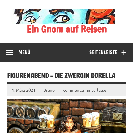
Zum
Inhalt
springen
Ein Gnom auf Reisen
Der blassblaue Gnom bereist vielfältige Halbwelten
MENÜ
SEITENLEISTE
FIGURENABEND – DIE ZWERGIN DORELLA
1. März 2021
Bruno
Kommentar hinterlassen