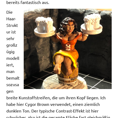
bereits fantastisch aus.
Die
Haar-
Strukt
ur ist
sehr
großz
ügig
modell
iert,
man
bemalt
sozusa
gen
breite Kunstoffstreifen, die um ihren Kopf liegen. Ich
habe hier Cygor Brown verwendet, einen ziemlich
dunklen Ton. Der typische Contrast-Effekt ist hier
schwächer, also ist die gesamte Fläche fast gleichmäßig