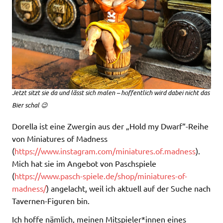
Jetzt sitzt sie da und lässt sich malen – hoffentlich wird dabei nicht das
Bier schal 😉
Dorella ist eine Zwergin aus der „Hold my Dwarf“-Reihe
von Miniatures of Madness
(
https://www.instagram.com/miniatures.of.madness
).
Mich hat sie im Angebot von Paschspiele
(
https://www.pasch-spiele.de/shop/miniatures-of-
madness/
) angelacht, weil ich aktuell auf der Suche nach
Tavernen-Figuren bin.
Ich hoffe nämlich, meinen Mitspieler*innen eines