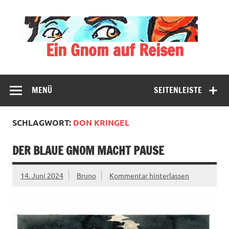
Zum
Inhalt
springen
Ein Gnom auf Reisen
Der blassblaue Gnom bereist vielfältige Halbwelten
MENÜ
SEITENLEISTE
SCHLAGWORT:
DON KRINGEL
DER BLAUE GNOM MACHT PAUSE
14. Juni 2024
Bruno
Kommentar hinterlassen