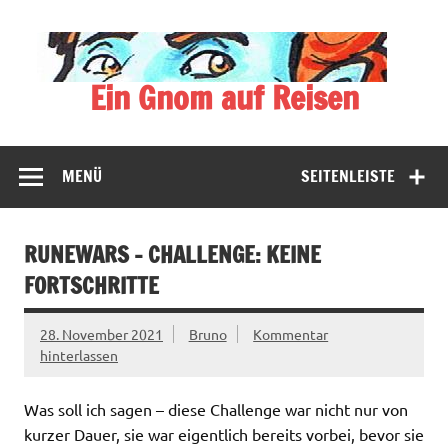
Zum
Inhalt
springen
Ein Gnom auf Reisen
Der blassblaue Gnom bereist vielfältige Halbwelten
MENÜ
SEITENLEISTE
RUNEWARS – CHALLENGE: KEINE
FORTSCHRITTE
28. November 2021
Bruno
Kommentar
hinterlassen
Was soll ich sagen – diese Challenge war nicht nur von
kurzer Dauer, sie war eigentlich bereits vorbei, bevor sie