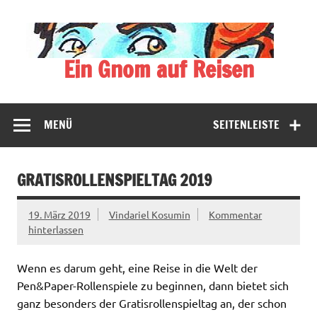
Zum
Inhalt
springen
Ein Gnom auf Reisen
Der blassblaue Gnom bereist vielfältige Halbwelten
MENÜ
SEITENLEISTE
GRATISROLLENSPIELTAG 2019
19. März 2019
Vindariel Kosumin
Kommentar
hinterlassen
Wenn es darum geht, eine Reise in die Welt der
Pen&Paper-Rollenspiele zu beginnen, dann bietet sich
ganz besonders der Gratisrollenspieltag an, der schon