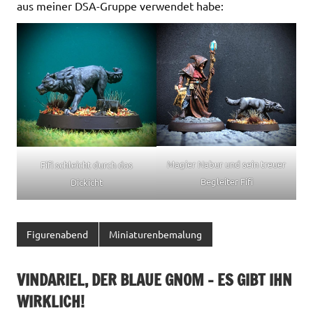
aus meiner DSA-Gruppe verwendet habe:
Magier Nabur und sein treuer
Fifi schleicht durch das
Begleiter Fifi
Dickicht
Figurenabend
Miniaturenbemalung
VINDARIEL, DER BLAUE GNOM – ES GIBT IHN
WIRKLICH!