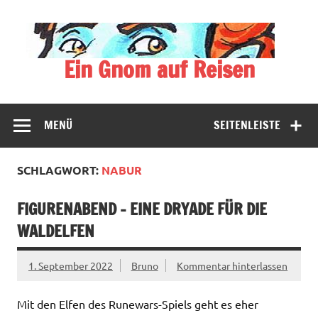
Zum
Inhalt
springen
Ein Gnom auf Reisen
Der blassblaue Gnom bereist vielfältige Halbwelten
MENÜ
SEITENLEISTE
SCHLAGWORT:
NABUR
FIGURENABEND – EINE DRYADE FÜR DIE
WALDELFEN
1. September 2022
Bruno
Kommentar hinterlassen
Mit den Elfen des Runewars-Spiels geht es eher