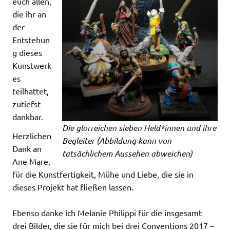
euch allen,
die ihr an
der
Entstehun
g dieses
Kunstwerk
es
teilhattet,
zutiefst
dankbar.
Die glorreichen sieben Held*innen und ihre
Herzlichen
Begleiter (Abbildung kann von
Dank an
tatsächlichem Aussehen abweichen)
Ane Mare,
für die Kunstfertigkeit, Mühe und Liebe, die sie in
dieses Projekt hat fließen lassen.
Ebenso danke ich Melanie Philippi für die insgesamt
drei Bilder, die sie für mich bei drei Conventions 2017 –