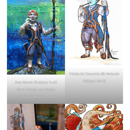
Vindariel Kosumin (© Melanie
Philippi 2017)
Ane Mares Skulptur in all
ihrer Pracht, vor einem
Gemälde meiner Tante