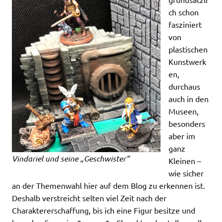
ch schon
fasziniert
von
plastischen
Kunstwerk
en,
durchaus
auch in den
Museen,
besonders
aber im
ganz
Vindariel und seine „Geschwister“
Kleinen –
wie sicher
an der Themenwahl hier auf dem Blog zu erkennen ist.
Deshalb verstreicht selten viel Zeit nach der
Charaktererschaffung, bis ich eine Figur besitze und